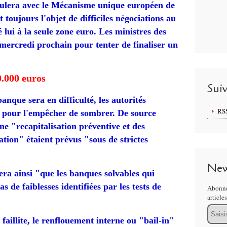
iculera avec le Mécanisme unique européen de
t toujours l'objet de difficiles négociations au
é lui à la seule zone euro. Les ministres des
mercredi prochain pour tenter de finaliser un
0.000 euros
Sui
banque sera en difficulté, les autorités
RS
r pour l'empêcher de sombrer. De source
ne "
recapitalisation
préventive et des
ation" étaient prévus "sous de strictes
New
era ainsi "que les banques solvables qui
as de faiblesses identifiées par les tests de
Abonne
article
Email
a
faillite
, le renflouement interne ou "bail-in"