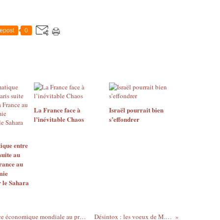
epost
0
La France face à
Israël pourrait bien
l’inévitable Chaos
s’effondrer
ique entre
suite au
France au
mie
 le Sahara
La France perd sa place de 5ème puissance économique mondiale au profit du Royaume-Uni
Désintox : les voeux de M. Hollande