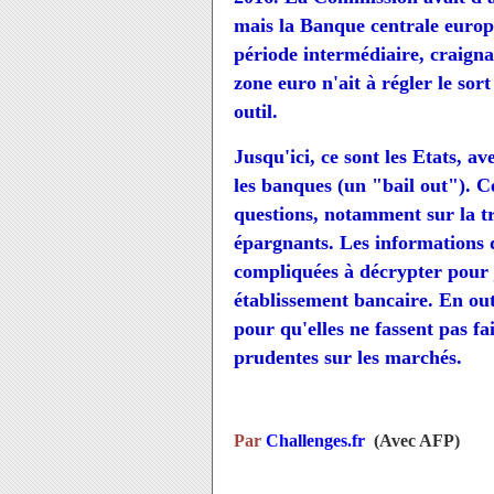
mais la
Banque centrale
europé
période intermédiaire, craign
zone euro n'ait à régler le sor
outil.
Jusqu'ici, ce sont les Etats, a
les banques (un "bail out"). 
questions, notamment sur la t
épargnants. Les informations d
compliquées à décrypter pour j
établissement bancaire. En out
pour qu'elles ne fassent pas fai
prudentes sur les marchés.
Par
Challenges.fr
(Avec AFP)