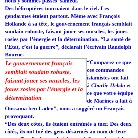
nous y sommes passés samedi.
Des hélicoptères tournaient dans le ciel. Les
gendarmes étaient partout. Même avec François
Hollande à sa tête, le gouvernement français semblait
soudain robuste, faisant jouer ses muscles, les joues
rosies par l’énergie et la détermination. “La santé de
l’Etat, c’est la guerre”, déclarait l’écrivain Randolph
Bourne.
“Comparez ce que
Le gouvernement français
ces commandos
semblait soudain robuste,
islamistes ont fait
faisant jouer ses muscles, les
à
Charlie Hebdo
et
joues rosies par l’énergie et la
ce que votre équipe
détermination
de Marines a fait à
Oussama ben Laden”, nous a suggéré un Français
provoquant.
“Des deux côtés, ils étaient entraînés à tuer. Des deux
côtés, ils ont tué des gens désarmés au nom de leur