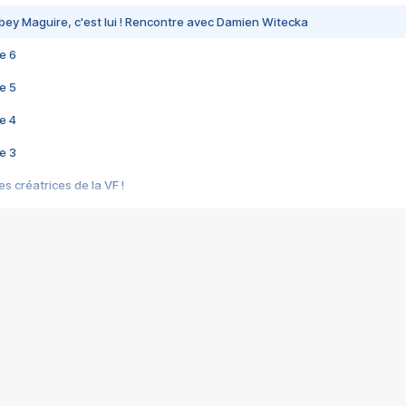
bey Maguire, c'est lui ! Rencontre avec Damien Witecka
e 6
e 5
e 4
e 3
s créatrices de la VF !
e 2
e 1
e Mektoub My Love arrive enfin ! Rencontre avec Shaïn Boumedine et Sal
i : après Toni en famille
elle réalise le bouleversant Dites lui que je l'aime
ais ! Rencontre autour de Vie privée de Rebecca Zlotowski