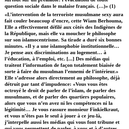
question sociale dans le malaise français. (…)» (1)
«L’intervention de la terroriste musulmane sexy aura
fait couler beaucoup d’encre, cette Wiam Berhouma,
Elle a effectivement défilé aux côtés des Indigènes de
la République, mais elle va moucher le philosophe
sur son islamocentrisme. Sa tirade a duré six bonnes
minutes. «Il y a une islamophobie institutionnelle…
Je pense aux discriminations au logement… à
l’éducation, à l’emploi, etc. [...] Des médias qui
traitent l’information de façon totalement biaisée de
sorte à faire du musulman l’ennemi de l’intérieur.»
Elle s’adresse alors directement au philosophe, déjà
détruit par tant d’impudence: «Vous vous êtes
octroyé le droit de parler de l’islam, de parler des
musulmans, et de parler des quartiers populaires,
alors que vous n’en avez ni les compétences ni la
légitimité… Je vous rassure monsieur Finkielkraut,
et vous n’êtes pas le seul à jouer à ce jeu-là,
j’interpelle aussi les médias qui vous font tribune et
qui vous permettent de parler, à vous et à d’autres