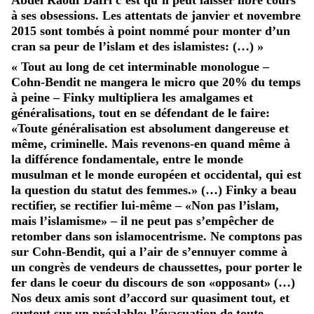
à ses obsessions. Les attentats de janvier et novembre
2015 sont tombés à point nommé pour monter d’un
cran sa peur de l’islam et des islamistes: (…) »
« Tout au long de cet interminable monologue –
Cohn-Bendit ne mangera le micro que 20% du temps
à peine – Finky multipliera les amalgames et
généralisations, tout en se défendant de le faire:
«Toute généralisation est absolument dangereuse et
même, criminelle. Mais revenons-en quand même à
la différence fondamentale, entre le monde
musulman et le monde européen et occidental, qui est
la question du statut des femmes.» (…) Finky a beau
rectifier, se rectifier lui-même – «Non pas l’islam,
mais l’islamisme» – il ne peut pas s’empêcher de
retomber dans son islamocentrisme. Ne comptons pas
sur Cohn-Bendit, qui a l’air de s’ennuyer comme à
un congrès de vendeurs de chaussettes, pour porter le
fer dans le coeur du discours de son «opposant» (…)
Nos deux amis sont d’accord sur quasiment tout, et
surtout sur un préalable: l’évacuation de toute