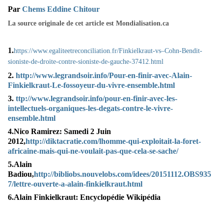
Par
Chems Eddine Chitour
La source originale de cet article est Mondialisation.ca
1.
https://www.egaliteetreconciliation.fr/Finkielkraut-vs–Cohn-Bendit-
sioniste-de-droite-contre-sioniste-de-gauche-37412.html
2.
http://www.legrandsoir.info/Pour-en-finir-avec-Alain-
Finkielkraut-Le-fossoyeur-du-vivre-ensemble.html
3.
ttp://www.legrandsoir.info/pour-en-finir-avec-les-
intellectuels-organiques-les-degats-contre-le-vivre-
ensemble.html
4.Nico Ramirez: Samedi 2 Juin
2012,
http://diktacratie.com/lhomme-qui-exploitait-la-foret-
africaine-mais-qui-ne-voulait-pas-que-cela-se-sache/
5.Alain
Badiou,
http://bibliobs.nouvelobs.com/idees/20151112.OBS935
7/lettre-ouverte-a-alain-finkielkraut.html
6.Alain Finkielkraut: Encyclopédie Wikipédia