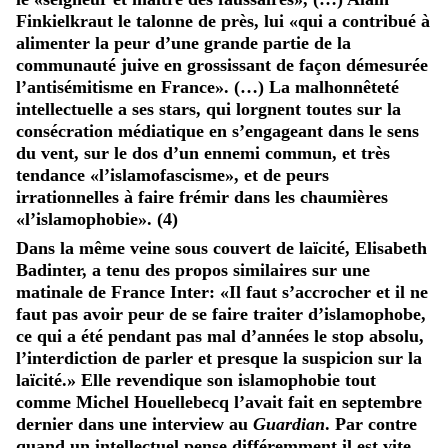
Finkielkraut le talonne de près, lui «qui a contribué à
alimenter la peur d’une grande partie de la
communauté juive en grossissant de façon démesurée
l’antisémitisme en France». (…) La malhonnêteté
intellectuelle a ses stars, qui lorgnent toutes sur la
consécration médiatique en s’engageant dans le sens
du vent, sur le dos d’un ennemi commun, et très
tendance «l’islamofascisme», et de peurs
irrationnelles à faire frémir dans les chaumières
«l’islamophobie». (4)
Dans la même veine sous couvert de laïcité, Elisabeth
Badinter, a tenu des propos similaires sur une
matinale de France Inter: «Il faut s’accrocher et il ne
faut pas avoir peur de se faire traiter d’islamophobe,
ce qui a été pendant pas mal d’années le stop absolu,
l’interdiction de parler et presque la suspicion sur la
laïcité.» Elle revendique son islamophobie tout
comme Michel Houellebecq l’avait fait en septembre
dernier dans une interview au
Guardian
. Par contre
quand un intellectuel pense différemment il est vite