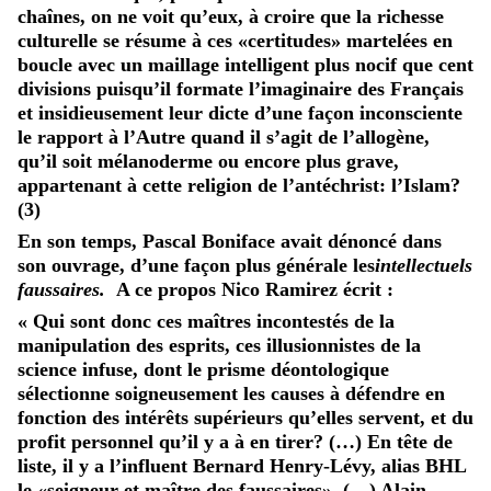
chaînes, on ne voit qu’eux, à croire que la richesse
culturelle se résume à ces «certitudes» martelées en
boucle avec un maillage intelligent plus nocif que cent
divisions puisqu’il formate l’imaginaire des Français
et insidieusement leur dicte d’une façon inconsciente
le rapport à l’Autre quand il s’agit de l’allogène,
qu’il soit mélanoderme ou encore plus grave,
appartenant à cette religion de l’antéchrist: l’Islam?
(3)
En son temps, Pascal Boniface avait dénoncé dans
son ouvrage, d’une façon plus générale les
intellectuels
faussaires.
A ce propos Nico Ramirez écrit :
« Qui sont donc ces maîtres incontestés de la
manipulation des esprits, ces illusionnistes de la
science infuse, dont le prisme déontologique
sélectionne soigneusement les causes à défendre en
fonction des intérêts supérieurs qu’elles servent, et du
profit personnel qu’il y a à en tirer? (…) En tête de
liste, il y a l’influent Bernard Henry-Lévy, alias BHL
le «seigneur et maître des faussaires», (…) Alain