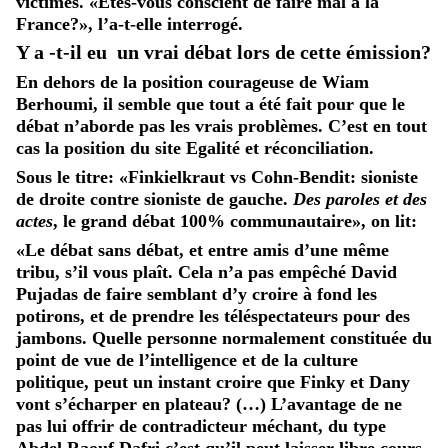
victimes. «Êtes-vous conscient de faire mal à la
France?», l’a-t-elle interrogé.
Y a -t-il eu un vrai débat lors de cette émission?
En dehors de la position courageuse de Wiam
Berhoumi, il semble que tout a été fait pour que le
débat n’aborde pas les vrais problèmes. C’est en tout
cas la position du site Egalité et réconciliation.
Sous le titre: «Finkielkraut vs Cohn-Bendit: sioniste
de droite contre sioniste de gauche.
Des paroles et des
actes
, le grand débat 100% communautaire», on lit:
«Le débat sans débat, et entre amis d’une même
tribu, s’il vous plaît. Cela n’a pas empêché David
Pujadas de faire semblant d’y croire à fond les
potirons, et de prendre les téléspectateurs pour des
jambons. Quelle personne normalement constituée du
point de vue de l’intelligence et de la culture
politique, peut un instant croire que Finky et Dany
vont s’écharper en plateau? (…) L’avantage de ne
pas lui offrir de contradicteur méchant, du type
Abdel Raouf Dafri c’est qu’il peut laisser libre cours