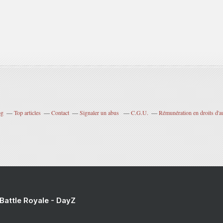
og
Top articles
Contact
Signaler un abus
C.G.U.
Rémunération en droits d'a
 Battle Royale - DayZ