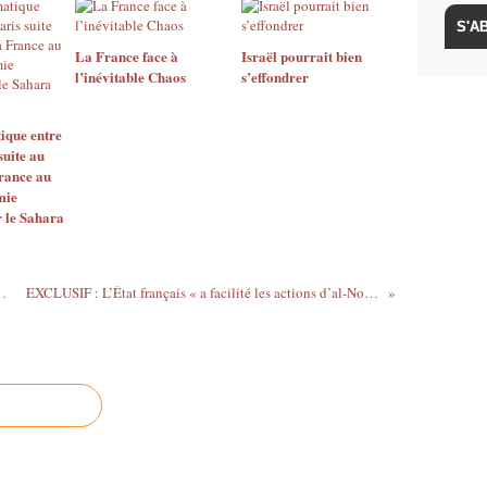
La France face à
Israël pourrait bien
l’inévitable Chaos
s’effondrer
ique entre
suite au
France au
mie
 le Sahara
sur fond de suicide démographique"
EXCLUSIF : L’État français « a facilité les actions d’al-Nosra », la majorité refuse toute enquête (Alain Marsaud)