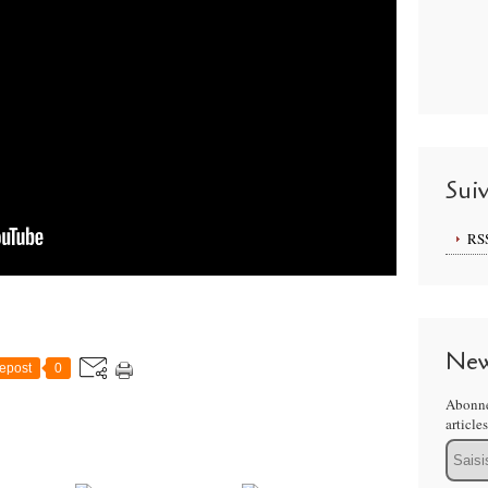
Sui
RS
New
epost
0
Abonne
article
Email