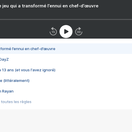
e jeu qui a transformé l’ennui en chef-d’œuvre
nsformé l’ennui en chef-d’œuvre
 DayZ
 a 13 ans (et vous l'avez ignoré)
e (littéralement)
im Rayan
 toutes les règles
s les jeux vidéo
us choquant de Rockstar ? - Le scandale BULLY