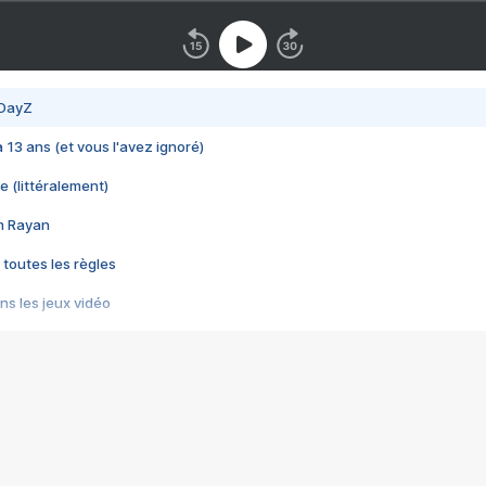
 DayZ
 a 13 ans (et vous l'avez ignoré)
e (littéralement)
im Rayan
 toutes les règles
s les jeux vidéo
us choquant de Rockstar ? - Le scandale BULLY
e plus moche de Steam
du RÊVE tourne au CAUCHEMAR
pendant 8 heures