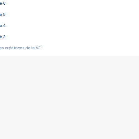
e 6
e 5
e 4
e 3
s créatrices de la VF !
e 2
e 1
e Mektoub My Love arrive enfin ! Rencontre avec Shaïn Boumedine et Sal
i : après Toni en famille
elle réalise le bouleversant Dites lui que je l'aime
ais ! Rencontre autour de Vie privée de Rebecca Zlotowski
 de Marguerite, Grave... Rencontre avec Ella Rumpf
 Les Rêveurs, un film intime sur la santé mentale