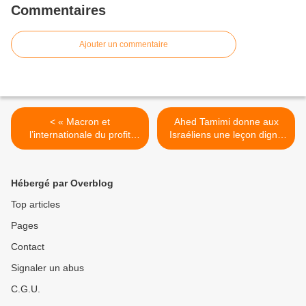
Commentaires
Ajouter un commentaire
< « Macron et
Ahed Tamimi donne aux
l’internationale du profit
Israéliens une leçon digne
contre la démocratie », par
de Gandhi >
Bruno Adrie
Hébergé par Overblog
Top articles
Pages
Contact
Signaler un abus
C.G.U.