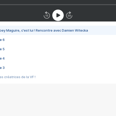
bey Maguire, c'est lui ! Rencontre avec Damien Witecka
e 6
e 5
e 4
e 3
s créatrices de la VF !
e 2
e 1
e Mektoub My Love arrive enfin ! Rencontre avec Shaïn Boumedine et Sal
i : après Toni en famille