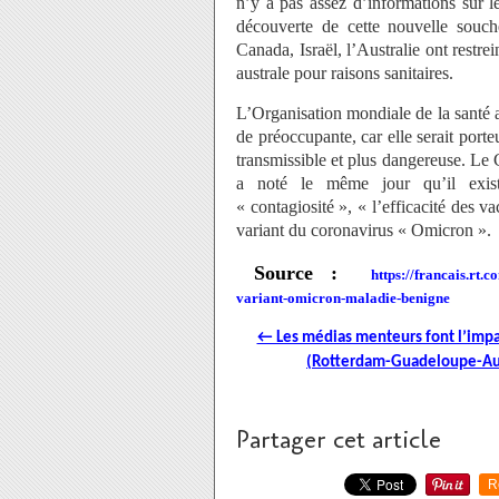
n’y a pas assez d’informations sur l
découverte de cette nouvelle souch
Canada, Israël, l’Australie ont restr
australe pour raisons sanitaires.
L’Organisation mondiale de la santé 
de préoccupante, car elle serait port
transmissible et plus dangereuse. Le
a noté le même jour qu’il exist
« contagiosité », « l’efficacité des 
variant du coronavirus « Omicron ».
Source :
https://francais.rt.
variant-omicron-maladie-benigne
← Les médias menteurs font l’impas
(Rotterdam-Guadeloupe-Aut
Partager cet article
R