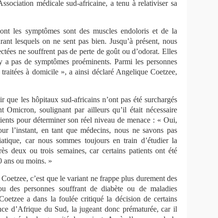
ssociation médicale sud-africaine, a tenu à relativiser sa
dont les symptômes sont des muscles endoloris et de la
rant lesquels on ne sent pas bien. Jusqu’à présent, nous
ctées ne souffrent pas de perte de goût ou d’odorat. Elles
’y a pas de symptômes proéminents. Parmi les personnes
t traitées à domicile », a ainsi déclaré Angelique Coetzee,
ir que les hôpitaux sud-africains n’ont pas été surchargés
ant Omicron, soulignant par ailleurs qu’il était nécessaire
atients pour déterminer son réel niveau de menace : « Oui,
pour l’instant, en tant que médecins, nous ne savons pas
atique, car nous sommes toujours en train d’étudier la
ès deux ou trois semaines, car certains patients ont été
0 ans ou moins. »
Coetzee, c’est que le variant ne frappe plus durement des
/ou des personnes souffrant de diabète ou de maladies
oetzee a dans la foulée critiqué la décision de certains
nce d’Afrique du Sud, la jugeant donc prématurée, car il