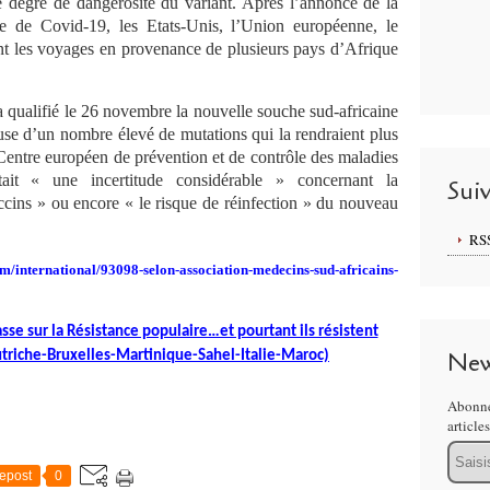
e degré de dangerosité du variant. Après l’annonce de la
e de Covid-19, les Etats-Unis, l’Union européenne, le
eint les voyages en provenance de plusieurs pays d’Afrique
a qualifié le 26 novembre la nouvelle souche sud-africaine
euse d’un nombre élevé de mutations qui la rendraient plus
 Centre européen de prévention et de contrôle des maladies
ait « une incertitude considérable » concernant la
Sui
vaccins » ou encore « le risque de réinfection » du nouveau
RS
com/international/93098-selon-association-medecins-sud-africains-
se sur la Résistance populaire…et pourtant ils résistent
New
riche-Bruxelles-Martinique-Sahel-Italie-Maroc)
Abonne
article
Email
epost
0