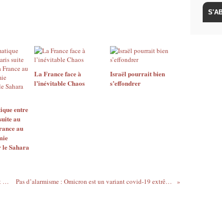
La France face à
Israël pourrait bien
l’inévitable Chaos
s’effondrer
ique entre
suite au
France au
mie
 le Sahara
O’Micron, le Nanar de 2022, en attendant le prochain
Pas d’alarmisme : Omicron est un variant covid-19 extrêmement bénin