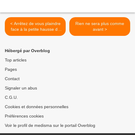
< Arrêtez de vous plaindre
Rien ne sera plus comme
face à la petite hausse de
avant >
prix de seulement 5,2%…
Pensez aux turques,
l’inflation atteint 70% et
Hébergé par Overblog
même 125% pour l’énergie
Top articles
Pages
Contact
Signaler un abus
C.G.U.
Cookies et données personnelles
Préférences cookies
Voir le profil de medisma sur le portail Overblog