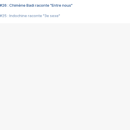
#26 : Chimène Badi raconte "Entre nous"
#25 : Indochine raconte "3e sexe"
#24 : Zaho raconte "C'est chelou"
#23 : Patrick Bruel raconte "Au café des délices"
#22 : Kyo raconte "Le chemin"
#21 : Nolwenn Leroy raconte "Cassé"
#20 : Patrick Hernandez raconte "Born to be alive"
#19 : Lorie raconte "Près de moi"
#18 : Michael Jones raconte "A nos actes manqués" (avec Jean-Jacque
#17 : Khaled raconte "Aïcha"
#16 : Corneille raconte "Parce qu'on vient de loin"
#15 : Indochine raconte "L'aventurier"