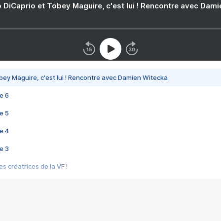
 DiCaprio et Tobey Maguire, c'est lui ! Rencontre avec Dam
bey Maguire, c'est lui ! Rencontre avec Damien Witecka
e 6
e 5
e 4
e 3
s créatrices de la VF !
e 2
e 1
e Mektoub My Love arrive enfin ! Rencontre avec Shaïn Boumedine et Sal