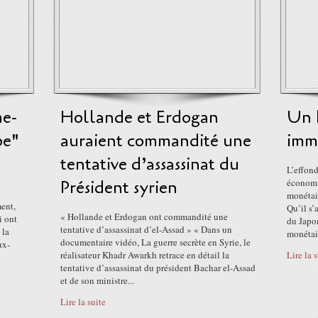
me-
Hollande et Erdogan
Un k
pe"
auraient commandité une
imm
tentative d’assassinat du
L’effond
Président syrien
économiq
monétai
ment,
Qu’il s’
« Hollande et Erdogan ont commandité une
i ont
du Japon
tentative d’assassinat d’el-Assad » « Dans un
 la
monétair
documentaire vidéo, La guerre secrète en Syrie, le
ux-
réalisateur Khadr Awarkh retrace en détail la
Lire la 
tentative d’assassinat du président Bachar el-Assad
et de son ministre...
Lire la suite