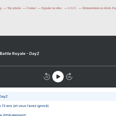
og
Top articles
Contact
Signaler un abus
C.G.U.
Rémunération en droits d'a
 Battle Royale - DayZ
 DayZ
 a 13 ans (et vous l'avez ignoré)
e (littéralement)