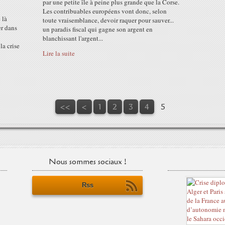
par une petite île à peine plus grande que la Corse.
Les contribuables européens vont donc, selon
 là
toute vraisemblance, devoir raquer pour sauver...
er dans
un paradis fiscal qui gagne son argent en
blanchissant l'argent...
la crise
Lire la suite
<<
<
1
2
3
4
5
Nous sommes sociaux !
Rss