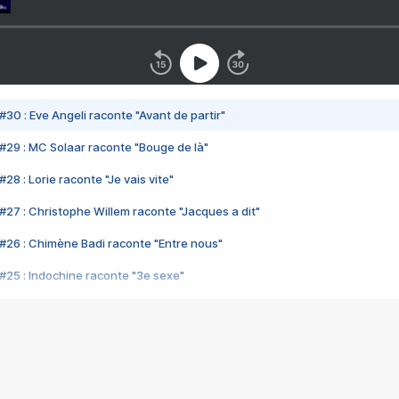
#30 : Eve Angeli raconte "Avant de partir"
#29 : MC Solaar raconte "Bouge de là"
28 : Lorie raconte "Je vais vite"
#27 : Christophe Willem raconte "Jacques a dit"
#26 : Chimène Badi raconte "Entre nous"
#25 : Indochine raconte "3e sexe"
#24 : Zaho raconte "C'est chelou"
#23 : Patrick Bruel raconte "Au café des délices"
#22 : Kyo raconte "Le chemin"