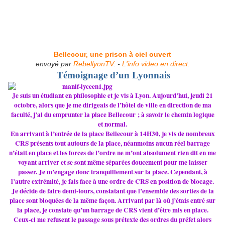
Bellecour, une prison à ciel ouvert
envoyé par
RebellyonTV
. -
L'info video en direct.
Témoignage d’un Lyonnais
Je suis un étudiant en phi­lo­so­phie et je vis à Lyon. Aujourd’hui, jeudi 21
octo­bre, alors que je me diri­geais de l’hôtel de ville en direc­tion de ma
faculté, j’ai du emprun­ter la place Bellecour ; à savoir le chemin logi­que
et normal.
En arri­vant à l’entrée de la place Bellecour à 14H30, je vis de nom­breux
CRS pré­sents tout autours de la place, néan­moins aucun réel bar­rage
n’était en place et les forces de l’ordre ne m’ont abso­lu­ment rien dit en me
voyant arri­ver et se sont même sépa­rées dou­ce­ment pour me lais­ser
passer. Je m’engage donc tran­quille­ment sur la place. Cependant, à
l’autre extré­mité, je fais face à une ordre de CRS en posi­tion de blo­cage.
Je décide de faire demi-tours, cons­ta­tant que l’ensem­ble des sor­ties de la
place sont blo­quées de la même façon. Arrivant par là où j’étais entré sur
la place, je cons­tate qu’un bar­rage de CRS vient d’être mis en place.
Ceux-ci me refu­sent le pas­sage sous pré­texte des ordres du préfet alors