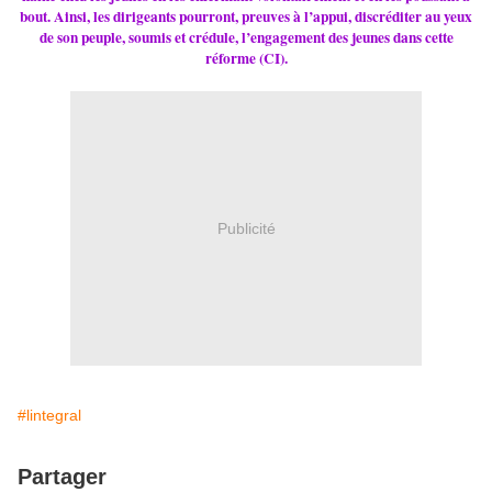
bout. Ainsi, les diri­geants pour­ront, preu­ves à l’appui, dis­cré­di­ter au yeux
de son peuple, soumis et cré­dule, l’enga­ge­ment des jeunes dans cette
réforme (CI).
Publicité
#lintegral
Partager