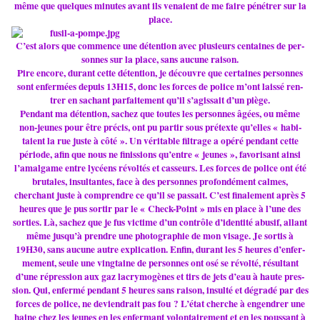
même que quel­ques minu­tes avant ils venaient de me faire péné­trer sur la
place.
C’est alors que com­mence une déten­tion avec plu­sieurs cen­tai­nes de per­
son­nes sur la place, sans aucune raison.
Pire encore, durant cette déten­tion, je décou­vre que cer­tai­nes per­son­nes
sont enfer­mées depuis 13H15, donc les forces de police m’ont laissé ren­
trer en sachant par­fai­te­ment qu’il s’agis­sait d’un piège.
Pendant ma déten­tion, sachez que toutes les per­son­nes âgées, ou même
non-jeunes pour être précis, ont pu partir sous pré­texte qu’elles « habi­
taient la rue juste à côté ». Un véri­ta­ble fil­trage a opéré pen­dant cette
période, afin que nous ne finis­sions qu’entre « jeunes », favo­ri­sant ainsi
l’amal­game entre lycéens révol­tés et cas­seurs. Les forces de police ont été
bru­ta­les, insul­tan­tes, face à des per­son­nes pro­fon­dé­ment calmes,
cher­chant juste à com­pren­dre ce qu’il se pas­sait. C’est fina­le­ment après 5
heures que je pus sortir par le « Check-Point » mis en place à l’une des
sor­ties. Là, sachez que je fus vic­time d’un contrôle d’iden­tité abusif, allant
même jusqu’à pren­dre une pho­to­gra­phie de mon visage. Je sortis à
19H30, sans aucune autre expli­ca­tion. Enfin, durant les 5 heures d’enfer­
me­ment, seule une ving­taine de per­son­nes ont osé se révolté, résul­tant
d’une répres­sion aux gaz lacry­mo­gè­nes et tirs de jets d’eau à haute pres­
sion. Qui, enfermé pen­dant 5 heures sans raison, insulté et dégradé par des
forces de police, ne devien­drait pas fou ? L’état cher­che à engen­drer une
haine chez les jeunes en les enfer­mant volon­tai­re­ment et en les pous­sant à