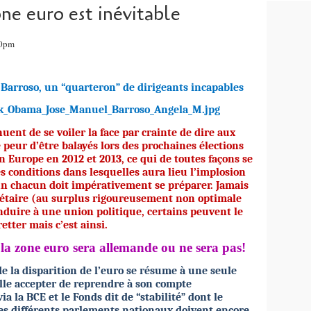
one euro est inévitable
00pm
 Barroso, un “quarteron” de dirigeants incapables
nuent de se voiler la face par crainte de dire aux
 peur d’être balayés lors des prochaines élections
 Europe en 2012 et 2013, ce qui de toutes façons se
es conditions dans lesquelles aura lieu l’implosion
 un chacun doit impérativement se préparer. Jamais
étaire (au surplus rigoureusement non optimale
duire à une union politique, certains peuvent le
etter mais c’est ainsi.
: la zone euro sera allemande ou ne sera pas!
e la disparition de l’euro se résume à une seule
lle accepter de reprendre à son compte
a la BCE et le Fonds dit de “stabilité” dont le
les différents parlements nationaux doivent encore