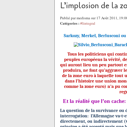
L’implosion de la z
Publié par medisma sur 17 Août 2011, 19:
Catégories :
#lintegral
Sarkozy, Merkel, Berlusconi ou
Tous les politiciens qui conti
peuples européens la vérité, de
qui auront lieu un peu partout en
produira, ne font qu’aggraver l
de la zone euro à laquelle tout
dans l’histoire une union mon
comme la zone euro) n’a pu con
regr
Et la réalité que l’on cache
La question de la survivance ou d
interrogation:
l’Allemagne va-t-e
directement, ou indirectement (vi
principe a été accepté mais que 