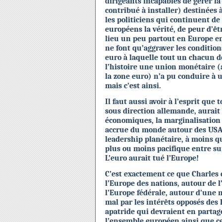
dirigeants incapables de gérer la
contribué à installer) destinées 
les politiciens qui continuent de 
européens la vérité, de peur d’êt
lieu un peu partout en Europe en 
ne font qu’aggraver les condition
euro à laquelle tout un chacun d
l’histoire une union monétaire
la zone euro) n’a pu conduire à u
mais c’est ainsi.
Il faut aussi avoir à l’esprit que 
sous direction allemande, aurai
économiques, la marginalisation
accrue du monde autour des USA e
leadership planétaire, à moins qu
plus ou moins pacifique entre su
L’euro aurait tué l’Europe!
C’est exactement ce que Charles 
l’Europe des nations, autour de l’
l’Europe fédérale, autour d’une
mal par les intérêts opposés des
apatride qui devraient en partag
l’ensemble européen ainsi que cel