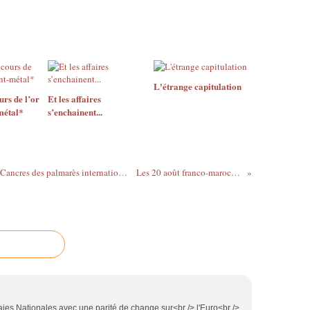
L'étrange capitulation
urs de l’or
Et les affaires
-métal*
s’enchainent...
Universités et grandes écoles françaises : Cancres des palmarès internationaux
Les 20 août franco-marocains
ies Nationales avec une parité de change sur<br /> l'Euro<br />