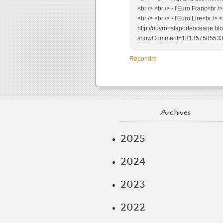
<br /> <br /> - l'Euro Franc<br />
<br /> <br /> - l'Euro Lire<br /> <b
http://ouvronslaporteoceane.bl
showComment=1313575855338#c
Répondre
Archives
2025
2024
2023
2022