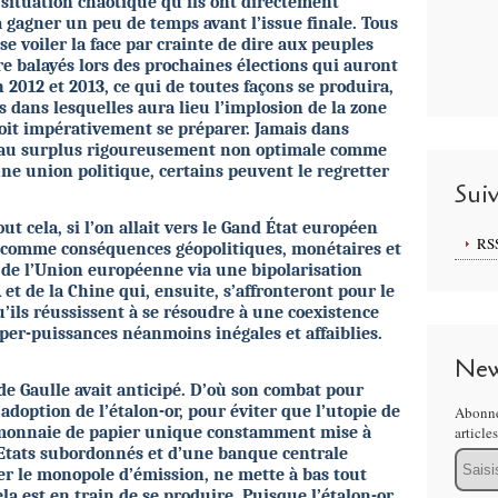
 situation chaotique qu’ils ont directement
à gagner un peu de temps avant l’issue finale. Tous
se voiler la face par crainte de dire aux peuples
re balayés lors des prochaines élections qui auront
2012 et 2013, ce qui de toutes façons se produira,
s dans lesquelles aura lieu l’implosion de la zone
oit impérativement se préparer. Jamais dans
 (au surplus rigoureusement non optimale comme
ne union politique, certains peuvent le regretter
Sui
tout cela, si l’on allait vers le Gand État européen
RS
t comme conséquences géopolitiques, monétaires et
 de l’Union européenne via une bipolarisation
t de la Chine qui, ensuite, s’affronteront pour le
’ils réussissent à se résoudre à une coexistence
per-puissances néanmoins inégales et affaiblies.
New
de Gaulle avait anticipé. D’où son combat pour
adoption de l’étalon-or, pour éviter que l’utopie de
Abonne
article
 monnaie de papier unique constamment mise à
 Etats subordonnés et d’une banque centrale
Email
er le monopole d’émission, ne mette à bas tout
a est en train de se produire. Puisque l’étalon-or,