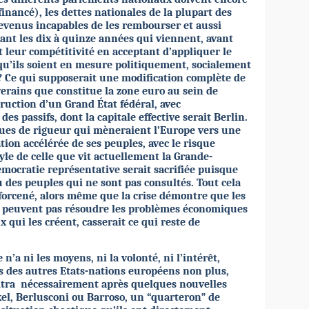
 financé), les dettes nationales de la plupart des
evenus incapables de les rembourser et aussi
nt les dix à quinze années qui viennent, avant
 leur compétitivité en acceptant d’appliquer le
qu’ils soient en mesure politiquement, socialement
 Ce qui supposerait une modification complète de
verains que constitue la zone euro au sein de
ruction d’un Grand État fédéral, avec
des passifs, dont la capitale effective serait Berlin.
ques de rigueur qui mèneraient l’Europe vers une
tion accélérée de ses peuples, avec le risque
tyle de celle que vit actuellement la Grande-
mocratie représentative serait sacrifiée puisque
u des peuples qui ne sont pas consultés. Tout cela
forcené, alors même que la crise démontre que les
ne peuvent pas résoudre les problèmes économiques
 qui les créent, casserait ce qui reste de
’a ni les moyens, ni la volonté, ni l’intérêt,
es des autres Etats-nations européens non plus,
itra
nécessairement après quelques nouvelles
el, Berlusconi ou Barroso, un “quarteron” de