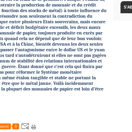
ustraire la production de monnaie et du crédit
fonction des stocks de métal) à toute influence du
 résoudre non seulement la contradiction du
ue entre plusieurs Etats souverains, mais encore
c et déficit budgétaire excessifs, les deux maux
onnaie de papier, toujours produite en excès par
ats quand cela ne dépend que de leur bon vouloir.
SA et à la Chine, bientôt devenus les deux seules
passer l’antagonisme entre le dollar US et le yuan
s tard s’autodétruiront si elles ne sont pas gagées
mum de stabilité des relations internationales et
la guerre. Étant donné que c’est cela qui finira par
 pas pour réformer le Système monétaire
n même étalon tangible et stable ne portant la
 être que le métal jaune. Voilà incidemment
 la plupart des monnaies de papier est loin d’être
epost
0