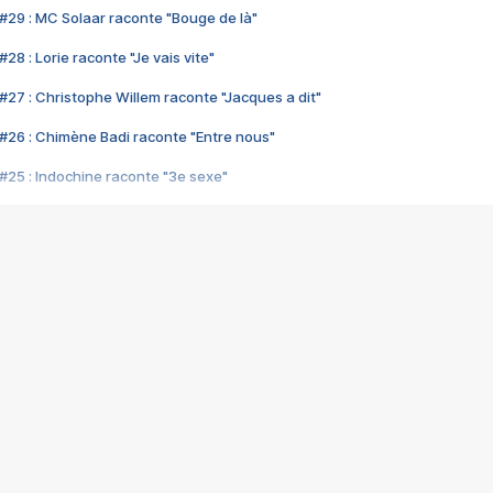
#29 : MC Solaar raconte "Bouge de là"
28 : Lorie raconte "Je vais vite"
#27 : Christophe Willem raconte "Jacques a dit"
#26 : Chimène Badi raconte "Entre nous"
#25 : Indochine raconte "3e sexe"
#24 : Zaho raconte "C'est chelou"
#23 : Patrick Bruel raconte "Au café des délices"
#22 : Kyo raconte "Le chemin"
#21 : Nolwenn Leroy raconte "Cassé"
#20 : Patrick Hernandez raconte "Born to be alive"
#19 : Lorie raconte "Près de moi"
#18 : Michael Jones raconte "A nos actes manqués" (avec Jean-Jacque