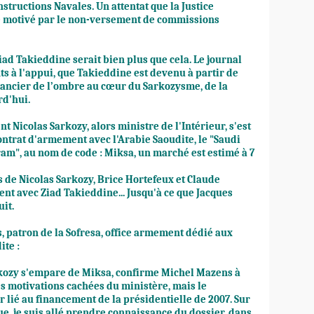
structions Navales. Un attentat que la Justice
té motivé par le non-versement de commissions
Ziad Takieddine serait bien plus que cela. Le journal
s à l'appui, que
Takieddine est devenu à partir de
financier de l’ombre au cœur du Sarkozysme
, de la
rd'hui.
icolas Sarkozy, alors ministre de l'Intérieur, s'est
ontrat d'armement avec l'Arabie Saoudite
, le "Saudi
", au nom de code : Miksa, un marché est estimé à 7
s de Nicolas Sarkozy, Brice Hortefeux et Claude
ent avec Ziad Takieddine...
Jusqu'à ce que Jacques
uit
.
, patron de la Sofresa, office armement dédié aux
ite :
rkozy s'empare de Miksa, confirme Michel Mazens à
es motivations cachées du ministère, mais le
 lié au financement de la présidentielle de 2007. Sur
e, je suis allé prendre connaissance du dossier, dans