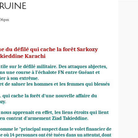
 RUINE
8:06pm
ue du défilé qui cache la forêt Sarkozy
kieddine Karachi
ile sur le défilé militaire. Des attaques abjectes,
ns une course à l'échalote FN entre Guéant et
ier à son extrême.
 et de saluer les hommes et les femmes qui blessés
. qui cache la forêt d'une nouvelle affaire du
ozy
.
nous apprenait en effet, les liens étroits qui lient
e en contrat d'armement Ziad Takieddine.
omme le "principal suspect dans le volet financier de
lle où 14 personnes ont été tuées dans un attentat, dont