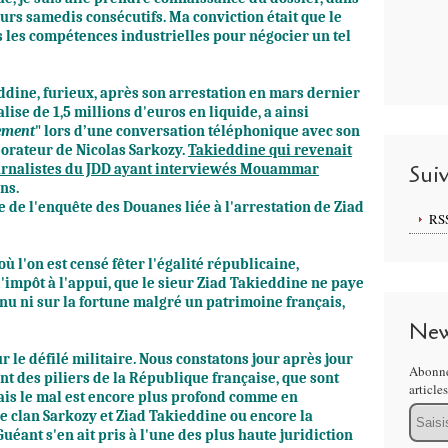
urs samedis consécutifs. Ma conviction était que le
as les compétences industrielles pour négocier un tel
dine, furieux, après son arrestation en mars dernier
lise de 1,5 millions d'euros en liquide
, a ainsi
nement
" lors d’une conversation téléphonique avec son
borateur de Nicolas Sarkozy.
Takieddine qui revenait
Sui
urnalistes du JDD ayant interviewés Mouammar
ns.
e de l'enquête des Douanes liée à l'arrestation de Ziad
RS
où l'on est censé fêter l'égalité républicaine
,
'impôt à l'appui, que le sieur Ziad Takieddine ne paye
nu ni sur la fortune malgré un patrimoine français,
New
r le défilé militaire
. Nous constatons jour après jour
Abonne
t des piliers de la République française
, que sont
article
 Mais le mal est encore plus profond comme en
Email
le clan Sarkozy et Ziad Takieddine ou encore la
éant s'en ait pris à l'une des plus haute juridiction