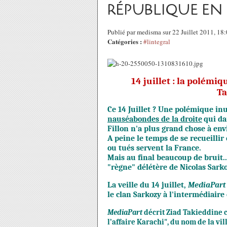
RÉPUBLIQUE EN
Publié par medisma sur 22 Juillet 2011, 1
Catégories :
#lintegral
14 juillet : la polémiq
Ta
Ce 14 Juillet ? Une polémique inut
nauséabondes de la droite
qui da
Fillon n'a plus grand chose à env
A peine le temps de se recueillir
ou tués servent la France.
Mais au final beaucoup de bruit..
"règne" délétère de Nicolas Sark
La veille du 14 juillet,
MediaPart
le clan Sarkozy à l'intermédiair
MediaPart
décrit Ziad Takieddine c
l’affaire Karachi"
, du nom de la vi