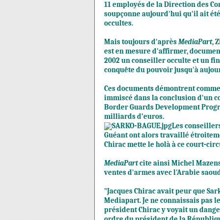
11 employés de la Direction des Con
soupçonne aujourd'hui qu'il ait é
occultes.
Mais toujours d'après
MediaPart
, 
est en mesure d'affirmer, document
2002 un conseiller occulte et un 
conquête du pouvoir jusqu'à aujou
Ces documents démontrent comment N
immiscé dans la conclusion d'un c
Border Guards Development Program
milliards d’euros.
Les conseiller
Guéant ont alors travaillé étroitem
Chirac mette le holà à ce court-circ
MediaPart
cite ainsi Michel Mazens
ventes d'armes avec l'Arabie saoud
"Jacques Chirac avait peur que Sa
Mediapart. Je ne connaissais pas l
président Chirac y voyait un danger
ordre du président de la Républiqu