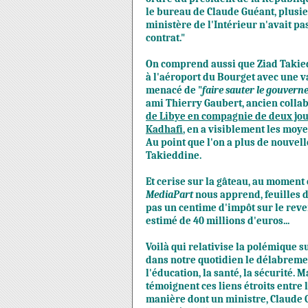
le bureau de Claude Guéant, plusie
ministère de l'Intérieur n'avait p
contrat."
On comprend aussi que Ziad Takied
à l'aéroport du Bourget avec une va
menacé de "
faire sauter le gouver
ami Thierry Gaubert, ancien colla
de Libye en compagnie de deux jo
Kadhafi
, en a visiblement les moye
Au point que l'on a plus de nouvell
Takieddine.
Et cerise sur la gâteau, au moment 
MediaPart
nous apprend, feuilles d
pas un centime d'impôt sur le reve
estimé de 40 millions d'euros...
Voilà qui relativise la polémique su
dans notre quotidien
le délabremen
l'éducation, la santé, la sécurité.
témoignent ces liens étroits entre 
manière dont un ministre, Claude Gu