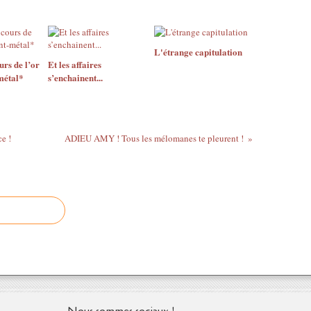
L'étrange capitulation
urs de l’or
Et les affaires
-métal*
s’enchainent...
ce !
ADIEU AMY ! Tous les mélomanes te pleurent !