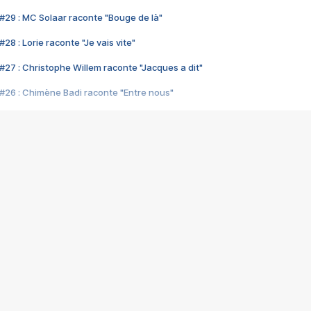
#29 : MC Solaar raconte "Bouge de là"
28 : Lorie raconte "Je vais vite"
#27 : Christophe Willem raconte "Jacques a dit"
#26 : Chimène Badi raconte "Entre nous"
#25 : Indochine raconte "3e sexe"
#24 : Zaho raconte "C'est chelou"
#23 : Patrick Bruel raconte "Au café des délices"
#22 : Kyo raconte "Le chemin"
#21 : Nolwenn Leroy raconte "Cassé"
#20 : Patrick Hernandez raconte "Born to be alive"
#19 : Lorie raconte "Près de moi"
#18 : Michael Jones raconte "A nos actes manqués" (avec Jean-Jacque