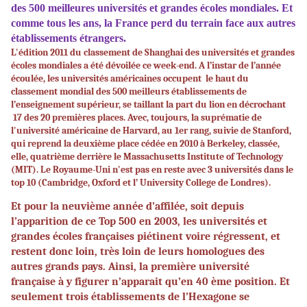
des 500 meilleures universités et grandes écoles mondiales. Et
comme tous les ans, la France perd du terrain face aux autres
établissements étrangers.
L'édition 2011 du classement de Shanghai des universités et grandes
écoles mondiales a été dévoilée ce week-end. A l’instar de l’année
écoulée, les universités américaines occupent
le haut du
classement mondial des 500 meilleurs établissements de
l’enseignement supérieur, se taillant la part du lion en décrochant
17 des 20 premières places. Avec, toujours, la suprématie de
l'université américaine de Harvard, au 1er rang, suivie de Stanford,
qui reprend la deuxième place cédée en 2010 à Berkeley, classée,
elle, quatrième derrière le Massachusetts Institute of Technology
(MIT). Le Royaume-Uni n'est pas en reste avec 3 universités dans le
top 10 (Cambridge, Oxford et l’ University College de Londres).
Et pour la neuvième année d’affilée, soit depuis
l’apparition de ce Top 500 en 2003, les universités et
grandes écoles françaises piétinent voire régressent, et
restent donc loin, très loin de leurs homologues des
autres grands pays. Ainsi, la première université
française à y figurer n’apparait qu’en 40 ème position. Et
seulement trois établissements de l’Hexagone se