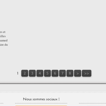
es et
illes
ohamed
aire du
1
2
3
4
5
6
7
8
>
>>
Nous sommes sociaux !