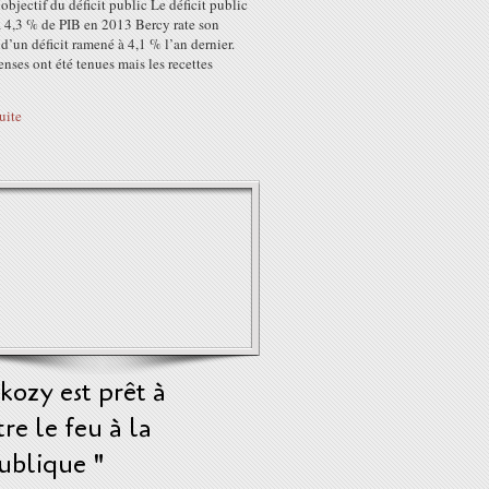
 objectif du déficit public Le déficit public
à 4,3 % de PIB en 2013 Bercy rate son
 d’un déficit ramené à 4,1 % l’an dernier.
nses ont été tenues mais les recettes
suite
kozy est prêt à
re le feu à la
ublique "