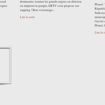
ional
dominante, tourner les grands enjeux en dérision
Plenel: 
tiques
ou mépriser le peuple, ERTV vous propose son
Républi
zapping ! Bon visionnage...
Sarkozy,
Lire la suite
municipa
l'invit
Plenel, l
Lire la 