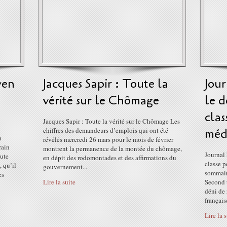
yen
Jacques Sapir : Toute la
Jou
vérité sur le Chômage
le d
clas
Jacques Sapir : Toute la vérité sur le Chômage Les
chiffres des demandeurs d’emplois qui ont été
médi
n
révélés mercredi 26 mars pour le mois de février
rain
montrent la permanence de la montée du chômage,
Journal 
aute
en dépit des rodomontades et des affirmations du
classe p
 qu’il
gouvernement...
sommaire
es
Lire la suite
Second 
déni de 
française
Lire la 