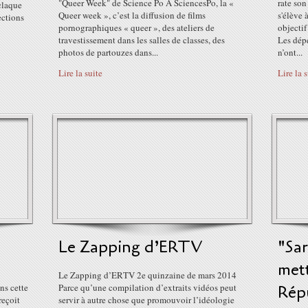
"Queer Week" de Science Po À SciencesPo, la «
rate son
 claque
Queer week », c’est la diffusion de films
s'élève 
ections
pornographiques « queer », des ateliers de
objectif
travestissement dans les salles de classes, des
Les dépe
photos de partouzes dans...
n’ont...
Lire la suite
Lire la 
Le Zapping d’ERTV
"Sar
mett
Le Zapping d’ERTV 2e quinzaine de mars 2014
ns cette
Parce qu’une compilation d’extraits vidéos peut
Rép
reçoit
servir à autre chose que promouvoir l’idéologie