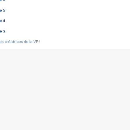
e 5
e 4
e 3
s créatrices de la VF !
e 2
e 1
e Mektoub My Love arrive enfin ! Rencontre avec Shaïn Boumedine et Sal
i : après Toni en famille
elle réalise le bouleversant Dites lui que je l'aime
ais ! Rencontre autour de Vie privée de Rebecca Zlotowski
 de Marguerite, Grave... Rencontre avec Ella Rumpf
 Les Rêveurs, un film intime sur la santé mentale