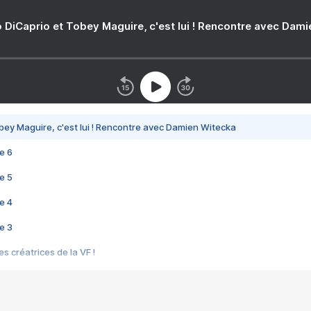
 DiCaprio et Tobey Maguire, c'est lui ! Rencontre avec Dam
bey Maguire, c'est lui ! Rencontre avec Damien Witecka
e 6
e 5
e 4
e 3
s créatrices de la VF !
e 2
e 1