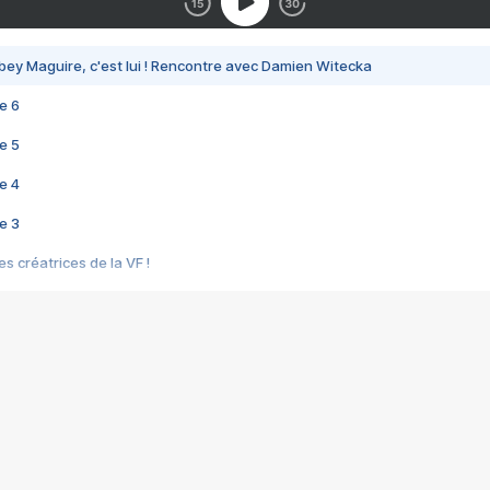
bey Maguire, c'est lui ! Rencontre avec Damien Witecka
e 6
e 5
e 4
e 3
s créatrices de la VF !
e 2
e 1
e Mektoub My Love arrive enfin ! Rencontre avec Shaïn Boumedine et Sal
i : après Toni en famille
elle réalise le bouleversant Dites lui que je l'aime