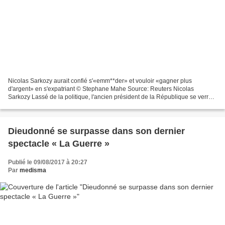
Nicolas Sarkozy aurait confié s'«emm**der» et vouloir «gagner plus
d'argent» en s'expatriant © Stephane Mahe Source: Reuters Nicolas
Sarkozy Lassé de la politique, l'ancien président de la République se verrait
bien couler des jours heureux à Dubaï ou...
Dieudonné se surpasse dans son dernier
spectacle « La Guerre »
Publié le 09/08/2017 à 20:27
Par
medisma