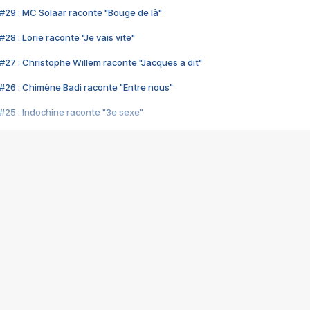
#29 : MC Solaar raconte "Bouge de là"
28 : Lorie raconte "Je vais vite"
#27 : Christophe Willem raconte "Jacques a dit"
#26 : Chimène Badi raconte "Entre nous"
#25 : Indochine raconte "3e sexe"
#24 : Zaho raconte "C'est chelou"
#23 : Patrick Bruel raconte "Au café des délices"
#22 : Kyo raconte "Le chemin"
#21 : Nolwenn Leroy raconte "Cassé"
#20 : Patrick Hernandez raconte "Born to be alive"
#19 : Lorie raconte "Près de moi"
#18 : Michael Jones raconte "A nos actes manqués" (avec Jean-Jacque