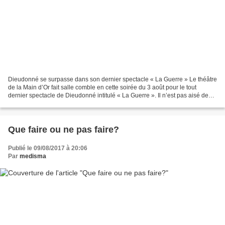
Dieudonné se surpasse dans son dernier spectacle « La Guerre » Le théâtre
de la Main d’Or fait salle comble en cette soirée du 3 août pour le tout
dernier spectacle de Dieudonné intitulé « La Guerre ». Il n’est pas aisé de
faire rire sur des sujets aussi...
Que faire ou ne pas faire?
Publié le 09/08/2017 à 20:06
Par
medisma