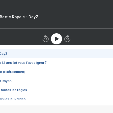
 Battle Royale - DayZ
 DayZ
 a 13 ans (et vous l'avez ignoré)
e (littéralement)
im Rayan
 toutes les règles
s les jeux vidéo
us choquant de Rockstar ? - Le scandale BULLY