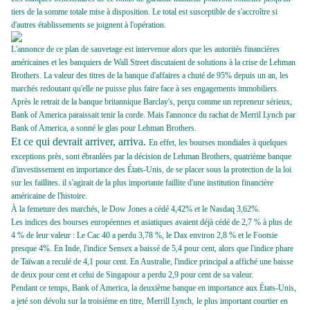
tiers de la somme totale mise à disposition. Le total est susceptible de s'accroître si
d'autres établissements se joignent à l'opération.
L'annonce de ce plan de sauvetage est intervenue alors que les autorités financières
américaines et les banquiers de Wall Street discutaient de solutions à la crise de Lehman
Brothers. La valeur des titres de la banque d'affaires a chuté de 95% depuis un an, les
marchés redoutant qu'elle ne puisse plus faire face à ses engagements immobiliers.
Après le retrait de la banque britannique Barclay's, perçu comme un repreneur sérieux,
Bank of America paraissait tenir la corde. Mais l'annonce du rachat de Merril Lynch par
Bank of America, a sonné le glas pour Lehman Brothers.
Et ce qui devrait arriver, arriva.
En effet, les bourses mondiales à quelques
exceptions près, sont ébranlées par la décision de Lehman Brothers, quatrième banque
d'investissement en importance des États-Unis, de se placer sous la protection de la loi
sur les faillites. il s'agirait de la plus importante faillite d'une institution financière
américaine de l'histoire.
À la femeture des marchés, le Dow Jones a cédé 4,42% et le Nasdaq 3,62%.
Les indices des bourses européennes et asiatiques avaient déjà cédé de 2,7 % à plus de
4 % de leur valeur : Le Cac 40 a perdu 3,78 %, le Dax environ 2,8 % et le Footsie
presque 4%. En Inde, l'indice Sensex a baissé de 5,4 pour cent, alors que l'indice phare
de Taïwan a reculé de 4,1 pour cent. En Australie, l'indice principal a affiché une baisse
de deux pour cent et celui de Singapour a perdu 2,9 pour cent de sa valeur.
Pendant ce temps, Bank of America, la deuxième banque en importance aux États-Unis,
a jeté son dévolu sur la troisième en titre,
Merrill Lynch
,
le plus important courtier en