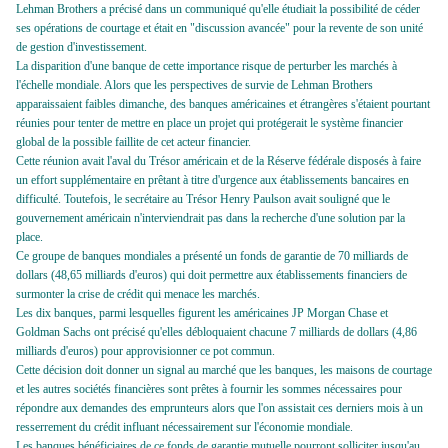
Lehman Brothers a précisé dans un communiqué qu'elle étudiait la possibilité de céder
ses opérations de courtage et était en "discussion avancée" pour la revente de son unité
de gestion d'investissement.
La disparition d'une banque de cette importance risque de perturber les marchés à
l'échelle mondiale. Alors que les perspectives de survie de Lehman Brothers
apparaissaient faibles dimanche, des banques américaines et étrangères s'étaient pourtant
réunies pour tenter de mettre en place un projet qui protégerait le système financier
global de la possible faillite de cet acteur financier.
Cette réunion avait l'aval du Trésor américain et de la Réserve fédérale disposés à faire
un effort supplémentaire en prêtant à titre d'urgence aux établissements bancaires en
difficulté. Toutefois, le secrétaire au Trésor Henry Paulson avait souligné que le
gouvernement américain n'interviendrait pas dans la recherche d'une solution par la
place.
Ce groupe de banques mondiales a présenté un fonds de garantie de 70 milliards de
dollars (48,65 milliards d'euros) qui doit permettre aux établissements financiers de
surmonter la crise de crédit qui menace les marchés.
Les dix banques, parmi lesquelles figurent les américaines JP Morgan Chase et
Goldman Sachs ont précisé qu'elles débloquaient chacune 7 milliards de dollars (4,86
milliards d'euros) pour approvisionner ce pot commun.
Cette décision doit donner un signal au marché que les banques, les maisons de courtage
et les autres sociétés financières sont prêtes à fournir les sommes nécessaires pour
répondre aux demandes des emprunteurs alors que l'on assistait ces derniers mois à un
resserrement du crédit influant nécessairement sur l'économie mondiale.
Les banques bénéficiaires de ce fonds de garantie mutuelle pourront solliciter jusqu'au