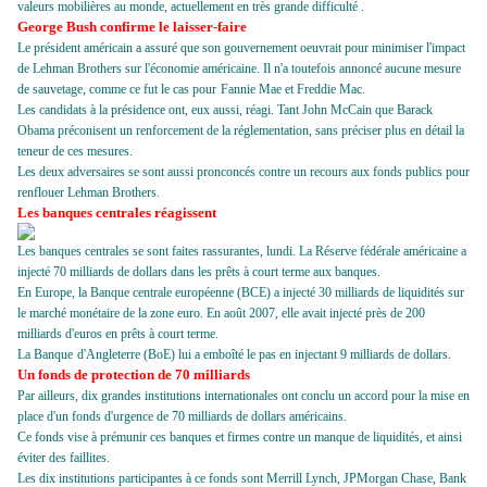
valeurs mobilières au monde, actuellement en très grande difficulté .
George Bush confirme le laisser-faire
Le président américain a assuré que son gouvernement oeuvrait pour minimiser l'impact
de Lehman Brothers sur l'économie américaine. Il n'a toutefois annoncé aucune mesure
de sauvetage, comme ce fut le cas pour
Fannie Mae et Freddie Mac
.
Les candidats à la présidence ont, eux aussi, réagi. Tant John McCain que Barack
Obama préconisent un renforcement de la réglementation, sans préciser plus en détail la
teneur de ces mesures.
Les deux adversaires se sont aussi pronconcés contre un recours aux fonds publics pour
renflouer Lehman Brothers.
Les banques centrales réagissent
Les banques centrales se sont faites rassurantes, lundi. La Réserve fédérale américaine a
injecté 70 milliards de dollars dans les prêts à court terme aux banques.
En Europe, la Banque centrale européenne (BCE) a injecté 30 milliards de liquidités sur
le marché monétaire de la zone euro. En août 2007, elle avait injecté près de 200
milliards d'euros en prêts à court terme.
La Banque
d'Angleterre (BoE) lui a emboîté le pas en injectant 9 milliards de dollars.
Un fonds de protection de 70 milliards
Par ailleurs, dix grandes institutions internationales ont conclu un accord pour la mise en
place d'un fonds d'urgence de 70 milliards de dollars américains.
Ce fonds vise à prémunir ces banques et firmes contre un manque de liquidités, et ainsi
éviter des faillites.
Les dix institutions participantes à ce fonds sont Merrill Lynch, JPMorgan Chase, Bank