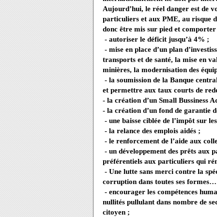
Aujourd’hui, le réel danger est de 
particuliers et aux PME, au risque de
donc être mis sur pied et comporter 
- autoriser le déficit jusqu’à 4% ;
- mise en place d’un plan d’investi
transports et de santé, la mise en va
minières, la modernisation des équi
- la soumission de la Banque central
et permettre aux taux courts de rede
- la création d’un Small Bussiness
- la création d’un fond de garantie 
- une baisse ciblée de l’impôt sur les
- la relance des emplois aidés ;
- le renforcement de l’aide aux colle
- un développement des prêts aux pa
préférentiels aux particuliers qui ré
- Une lutte sans merci contre la spé
corruption dans toutes ses formes…
- encourager les compétences humai
nullités pullulant dans nombre de se
citoyen ;