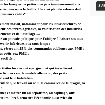
voir les banques ne prêter que parcimonieusement aux
 les pousser à la faillite. Un vrai plan de relance doit
plusieurs volets" :
ssement massif, notamment pour les infrastructures de
leur des terres agricoles, la valorisation des industries
pements et de l’outillage….
e au pouvoir politique pour l’obliger à baisser ses taux
venir inférieurs aux taux longs ;
 Act, réservant 25% des commandes publiques aux PME ;
des prêts aux PME ;
 sociétés ;
ctivités locales qui épargnent et qui investissent ;
rticuliers sur le modèle allemand, des prêts
novent leur habitation ;
culation, le travail au noir, le commerce de la drogue, la
 ;
nes et mettre fin au népotisme, au copinage, aux
cteurs ; bref, remettre l’économie au service du