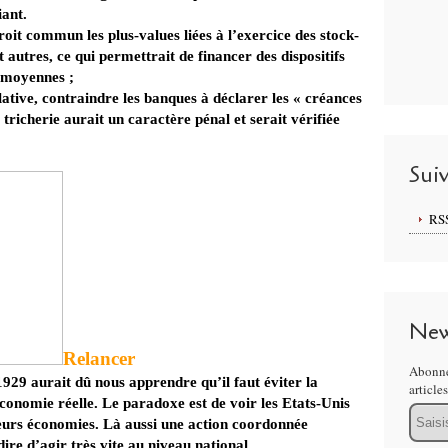
iant.
oit commun les plus-values liées à l’exercice des stock-
t autres, ce qui permettrait de financer des dispositifs
s moyennes ;
lative, contraindre les banques à déclarer les « créances
 tricherie aurait un caractère pénal et serait vérifiée
Sui
RS
New
Relancer
Abonne
1929 aurait dû nous apprendre qu’il faut éviter la
article
économie réelle. Le paradoxe est de voir les Etats-Unis
Email
leurs économies. Là aussi une action coordonnée
ire d’agir très vite au niveau national.