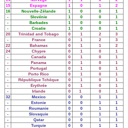
15
Espagne
1
0
1
2
16
Nouvelle-Zélande
1
0
0
1
-
Slovénie
1
0
0
1
-
Barbades
1
0
0
1
-
Croatie
1
0
0
1
20
Trinidad and Tobago
0
1
2
3
-
France
0
1
2
3
22
Bahamas
0
1
1
2
24
Chypre
0
1
0
1
-
Canada
0
1
0
1
-
Panama
0
1
0
1
-
Portugal
0
1
0
1
-
Porto Rico
0
1
0
1
-
République Tchèque
0
1
0
1
-
Erythrée
0
1
0
1
-
Irlande
0
1
0
1
32
Mexico
0
0
1
1
-
Estonie
0
0
1
1
-
Roumanie
0
0
1
1
-
Slovaquie
0
0
1
1
-
Qatar
0
0
1
1
-
Turquie
0
0
1
1