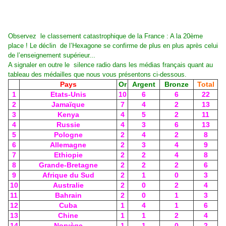
Observez le classement catastrophique de la France : A la 20ème
place ! Le déclin de l’Hexagone se confirme de plus en plus après celui
de l’enseignement supérieur...
A signaler en outre le silence radio dans les médias français quant au
tableau des médailles que nous vous présentons ci-dessous.
Pays
Or
Argent
Bronze
Total
1
Etats-Unis
10
6
6
22
2
Jamaïque
7
4
2
13
3
Kenya
4
5
2
11
4
Russie
4
3
6
13
5
Pologne
2
4
2
8
6
Allemagne
2
3
4
9
7
Ethiopie
2
2
4
8
8
Grande-Bretagne
2
2
2
6
9
Afrique du Sud
2
1
0
3
10
Australie
2
0
2
4
11
Bahrain
2
0
1
3
12
Cuba
1
4
1
6
13
Chine
1
1
2
4
14
Norvège
1
1
0
2