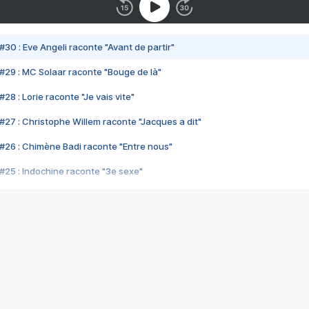
#30 : Eve Angeli raconte "Avant de partir"
#29 : MC Solaar raconte "Bouge de là"
28 : Lorie raconte "Je vais vite"
#27 : Christophe Willem raconte "Jacques a dit"
#26 : Chimène Badi raconte "Entre nous"
#25 : Indochine raconte "3e sexe"
#24 : Zaho raconte "C'est chelou"
#23 : Patrick Bruel raconte "Au café des délices"
#22 : Kyo raconte "Le chemin"
#21 : Nolwenn Leroy raconte "Cassé"
#20 : Patrick Hernandez raconte "Born to be alive"