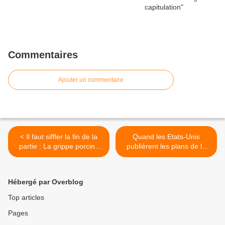
Commentaires
Ajouter un commentaire
< Il faut siffler la fin de la
Quand les Etats-Unis
partie : La grippe porcine
publièrent les plans de la
est pratiquement
bombe atomique >
inoffensive !
Hébergé par Overblog
Top articles
Pages