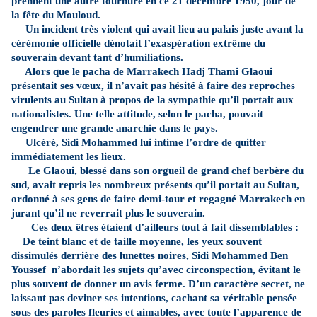
prennent une autre tournure en ce 21 décembre 1950, jour de
la fête du Mouloud.
Un incident très violent qui avait lieu au palais juste avant la
cérémonie officielle dénotait l’exaspération extrême du
souverain devant tant d’humiliations.
Alors que le pacha de Marrakech Hadj Thami Glaoui
présentait ses vœux, il n’avait pas hésité à faire des reproches
virulents au Sultan à propos de la sympathie qu’il portait aux
nationalistes. Une telle attitude, selon le pacha, pouvait
engendrer une grande anarchie dans le pays.
Ulcéré, Sidi Mohammed lui intime l’ordre de quitter
immédiatement les lieux.
Le Glaoui, blessé dans son orgueil de grand chef berbère du
sud, avait repris les nombreux présents qu’il portait au Sultan,
ordonné à ses gens de faire demi-tour et regagné Marrakech en
jurant qu’il ne reverrait plus le souverain.
Ces deux êtres étaient d’ailleurs tout à fait dissemblables :
De teint blanc et de taille moyenne, les yeux souvent
dissimulés derrière des lunettes noires, Sidi Mohammed Ben
Youssef
n’abordait les sujets qu’avec circonspection, évitant le
plus souvent de donner un avis ferme. D’un caractère secret, ne
laissant pas deviner ses intentions, cachant sa véritable pensée
sous des paroles fleuries et aimables, avec toute l’apparence de