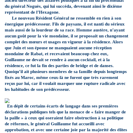
ancien directeur des affaires politiques à la fin du proconsulat
du général Noguès, qui lui succéda, devenant ainsi le dixième
représentant de l’Hexagone.
Le nouveau Résident Général ne ressemble en rien à son
énergique prédécesseur. Fils de paysans, il est nanti du sérieux
mais aussi de la lourdeur de sa race. Homme austère, n’ayant
aucun goût pour la vie mondaine, il se proposait un changement
complet des mœurs et usages en vigueur à la résidence. Alors
que Juin et son épouse ne manquaient aucune réception
mondaine de Rabat, et recevaient beaucoup chez eux,
Guillaume ne devait se rendre à aucun cocktail, et à la
résidence, ce fut la fin des parties de bridge et de danses.
Quoiqu’il ait plusieurs membres de sa famille depuis longtemps
fixés au Maroc, même ceux-là ne furent que très rarement
reçus par lui, car il voulait marquer une rupture radicale avec
les habitudes de son prédécesseur.
En dépit de certains écarts de langage dans ses premières
déclarations publiques tels que la menace de « faire manger de
la paille » à ceux qui oseraient faire obstruction à sa politique
de réformes, le général Guillaume fut accueilli avec
approbation, et avec une certaine joie par la majorité des élites