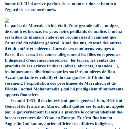
bonne foi. Il lui arrive parfois de se montrer dur et hautin à
l’égard de ses subordonnés.
Le pacha de Marrakech lui, était d’une grande taille, maigre,
de teint très bronzé, les yeux noirs pétillants de malice, il mena
ses tribus de manière rude et ne reconnaissait vraiment que
l’autorité du résident général. Aimé des uns, détesté des autres,
il était entêté et coléreux. Lors de ses nombreux voyages à
Paris, il ne cessait de courir allégrement les filles européennes.
Il disposait d’énormes ressources : les terres, les ventes des
produits de ses arbres fruitiers (olives, abricots, amandes…),
les importantes dividendes que les sociétés minières de Bou
Azzar (amiante et cobalt) et du manganèse de l’Imini lui
versaient, l’exploitation des prostituées de Marrakech et de
Fédala ( actuel Mohammedia ) qui lui prodigaient d’importants
apports financiers.
En août 1951, il devint évident que le général Juin, Résident
Général de France au Maroc, allait quitter ses fonctions, appelé
par le gouvernement français à prendre le commandement des
forces terrestres de l’Otan en Europe. Et c’est finalement
Augustin Guillaume, ancien officier des affaires indigènes,