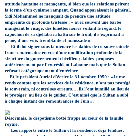
attitude hautaine et menaçante, si bien que les relations prirent
la forme d’un cynisme rampant. Quand apparaissait le général,
Sidi Mohammed ne manquait de prendre une attitude
empreinte de profonde tristesse : « avec souvent une barbe
mangeant le visage, des lunettes noires voilant le regard, le
capuchon de sa djellaba rabattu sur le front, il s’exprimait à
peine, d’une voix tremblante et maussade ».
Et il dut signer sous la menace les dahirs de co-souveraineté
franco-marocaine en vue d’une modification profonde de la
structure du gouvernement chérifien ; dahirs
proposés
antérieurement par l’ex-résident Labonne mais que le Sultan
refusait catégoriquement d’entériner.
Et le président Auriol d’écrire le 31 octobre 1950 : «Je me
rends compte que les services de la résidence, n’ont pas protégé
le souverain, ni contré ses erreurs…, ils l’ont humilié au lieu de
le protéger, au lieu de le guider. C’est ainsi que le Sultan a subi
à chaque instant des remontrances de Juin ».
Désormais, le despotisme botté frappe au cœur de la famille
royale.
Les rapports entre le Sultan et la résidence, déjà tendues,