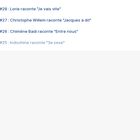
28 : Lorie raconte "Je vais vite"
#27 : Christophe Willem raconte "Jacques a dit"
#26 : Chimène Badi raconte "Entre nous"
#25 : Indochine raconte "3e sexe"
#24 : Zaho raconte "C'est chelou"
#23 : Patrick Bruel raconte "Au café des délices"
#22 : Kyo raconte "Le chemin"
#21 : Nolwenn Leroy raconte "Cassé"
#20 : Patrick Hernandez raconte "Born to be alive"
#19 : Lorie raconte "Près de moi"
#18 : Michael Jones raconte "A nos actes manqués" (avec Jean-Jacque
#17 : Khaled raconte "Aïcha"