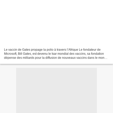
Le vaccin de Gates propage la polio à travers l’Afrique Le fondateur de
Microsoft, Bill Gates, est devenu le tsar mondial des vaccins, sa fondation
dépense des milliards pour la diffusion de nouveaux vaccins dans le monde.
Alors que l’on a accordé beaucoup...