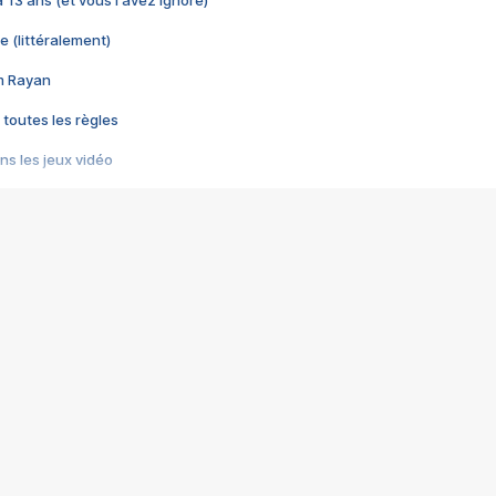
 a 13 ans (et vous l'avez ignoré)
e (littéralement)
im Rayan
 toutes les règles
s les jeux vidéo
us choquant de Rockstar ? - Le scandale BULLY
e plus moche de Steam
du RÊVE tourne au CAUCHEMAR
pendant 8 heures
it… à tort
umiliés par un jeu vidéo
ire - Final Fantasy 8
ti un empire - Age of Empires