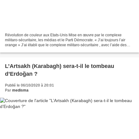
Révolution de couleur aux Etats-Unis Mise en œuvre par le complexe
militaro-sécuritaire, les médias et le Parti Démocrate. « J’ai toujours l’air
orange » J’ai établi que le complexe militaro-sécuritaire , avec l’aide des
médias et des Démocrates, se propose...
L’Artsakh (Karabagh) sera-t-il le tombeau
d’Erdoğan ?
Publié le 06/10/2020 à 20:01
Par
medisma