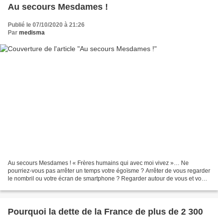
Au secours Mesdames !
Publié le 07/10/2020 à 21:26
Par
medisma
Au secours Mesdames ! « Frères humains qui avec moi vivez »… Ne
pourriez-vous pas arrêter un temps votre égoïsme ? Arrêter de vous regarder
le nombril ou votre écran de smartphone ? Regarder autour de vous et vous
réveiller ? Au moins sursauter, comme...
Pourquoi la dette de la France de plus de 2 300