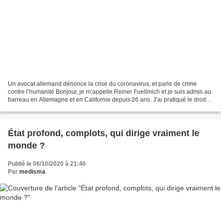
Un avocat allemand dénonce la crise du coronavirus, et parle de crime
contre l’humanité Bonjour, je m’appelle Reiner Fuellmich et je suis admis au
barreau en Allemagne et en Californie depuis 26 ans. J’ai pratiqué le droit
principalement en tant qu’avocat...
État profond, complots, qui dirige vraiment le
monde ?
Publié le 06/10/2020 à 21:40
Par
medisma