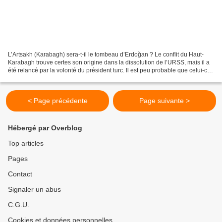
L’Artsakh (Karabagh) sera-t-il le tombeau d’Erdoğan ? Le conflit du Haut-
Karabagh trouve certes son origine dans la dissolution de l’URSS, mais il a
été relancé par la volonté du président turc. Il est peu probable que celui-ci
ait pris cette initiative...
< Page précédente
Page suivante >
Hébergé par Overblog
Top articles
Pages
Contact
Signaler un abus
C.G.U.
Cookies et données personnelles