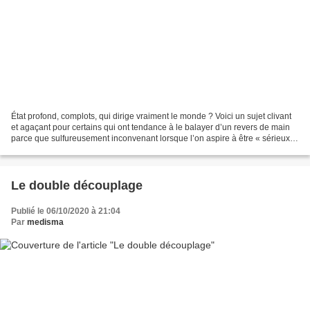
État profond, complots, qui dirige vraiment le monde ? Voici un sujet clivant
et agaçant pour certains qui ont tendance à le balayer d’un revers de main
parce que sulfureusement inconvenant lorsque l’on aspire à être « sérieux ».
Pour les autres, c’est...
Le double découplage
Publié le 06/10/2020 à 21:04
Par
medisma